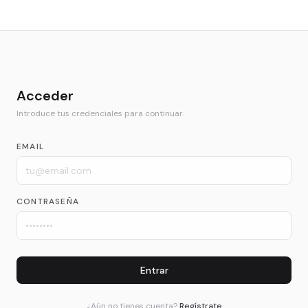
Acceder
Introduce tus credenciales para continuar.
EMAIL
CONTRASEÑA
Entrar
¿Aún no tienes cuenta?
Regístrate